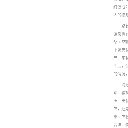
终促成
人的拖
路
强制执
条 + 
下发支
产、车
令后，
的情况，
清远文
踪、骚
压、支
欠，还
拿回欠
合法、