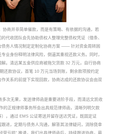
。
协商并非简单催款，而是有策略、有依据的沟通，若
们的代收团队会先协助债权人整理完整债权凭证（借条、
债务人情况制定定制化协商方案 —— 针对资金周转困
托专业身份释明法律风险，倒逼其重视还款义务。同时，
。清远某五金供应商被拖欠货款 32 万元，自行协商
期还款协议，首笔 10 万元当场到账，剩余款项按约定
合作关系的前提下实现回款，协商达成的还款协议会由双
商多次无果，发送律师函是重要进阶手段，而清远文凯收
们合作的正规律师事务所会出具规范律师函，清晰列明欠款
，通过 EMS 公证寄送并留存送达凭证，既固定证
程跟进，定期与债务人沟通，解答其法律疑问，消除侥幸
“经营亏损” 推诿，我们出具律师函后，持续跟进协商，最