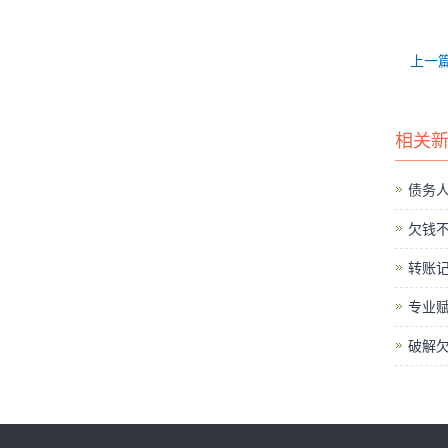
上一
相关
债务
欠钱
转账
专业
破解