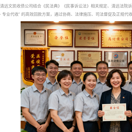
” 清远文凯收债公司结合《民法典》《民事诉讼法》相关规定、清远法院诉
 + 专业代收” 的高效回款方案，通过协商、法律施压、司法督促及正规