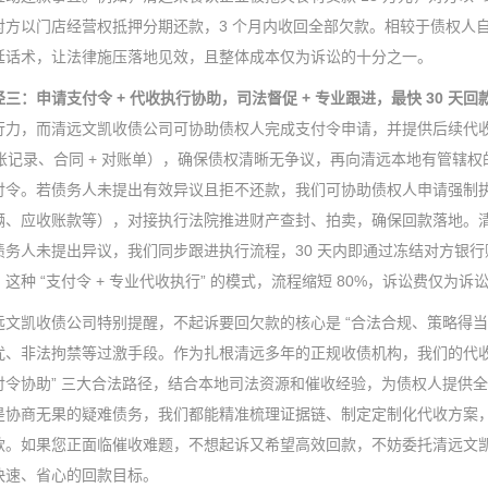
对方以门店经营权抵押分期还款，3 个月内收回全部欠款。相较于债权人
延话术，让法律施压落地见效，且整体成本仅为诉讼的十分之一。
径三：申请支付令 + 代收执行协助，司法督促 + 专业跟进，最快 30 天回
行力，而清远文凯收债公司可协助债权人完成支付令申请，并提供后续代
转账记录、合同 + 对账单），确保债权清晰无争议，再向清远本地有管辖
付令。若债务人未提出有效异议且拒不还款，我们可协助债权人申请强制
辆、应收账款等），对接执行法院推进财产查封、拍卖，确保回款落地。清远
债务人未提出异议，我们同步跟进执行流程，30 天内即通过冻结对方银
这种 “支付令 + 专业代收执行” 的模式，流程缩短 80%，诉讼费仅
凯收债公司特别提醒，不起诉要回欠款的核心是 “合法合规、策略得当
扰、非法拘禁等过激手段。作为扎根清远多年的正规收债机构，我们的代收
付令协助” 三大合法路径，结合本地司法资源和催收经验，为债权人提供
是协商无果的疑难债务，我们都能精准梳理证据链、制定定制化代收方案
款。如果您正面临催收难题，不想起诉又希望高效回款，不妨委托清远文
快速、省心的回款目标。