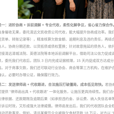
径一：进阶协商 + 诉前调解 + 专业代收，柔性化解争议，省心省力保合作
自身催收无果，委托清远文凯收债公司代收，能大幅提升协商成功率。我
送货单、转账记录等），精准核算欠款金额、逾期利息及违约责任，再结合
务人，协商分期还款、以货抵债或债权置换；针对故意拖延的债务人，依
对接清远清城法院、英德法院等本地诉前调解平台，借助司法公信力促成调解
，委托我们代收后，团队 3 日内完成证据梳理，15 天内促成双方达成分
清。对于商事欠款，我们还可联动行业协会、商会等第三方机构，在维护
确认，必要时办理公证，确保履行效力。
径二：发送律师函 + 代收跟进，合法施压打破僵局，成本低见效快。
若协
可提供 “律师函出具 + 代收跟进” 一体化服务，让施压更具持续性。我
法律依据、还款期限及逾期后果（如承担违约金、诉讼费、纳入失信名单等）
断诉讼时效，又形成强大法律威慑。律师函发出后，我们的代收团队会全
推动还款事宜。例如，清远某餐饮企业被拖欠食材货款 18 万元，对方以 