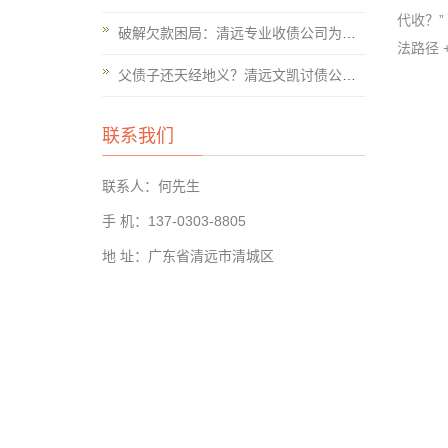
代收？
破解欠款困局：清远专业收债公司为企业盘活现金流的实战方案
法路径
父债子还天经地义？清远文凯讨债公司详解法律真相
联系我们
联系人：何先生
手 机：137-0303-8805
地 址：广东省清远市清城区