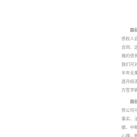
路
债权人
合同、
难的债
我们可
半年无果
逐月结
方签字
路
债公司
事实、
据、中
心理，