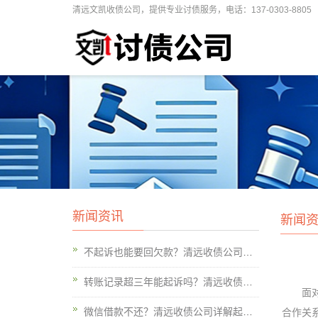
清远文凯收债公司，提供专业讨债服务，电话：137-0303-8805
新闻资讯
新闻
不起诉也能要回欠款？清远收债公司教你3大合法路径，高效回款不费周折
转账记录超三年能起诉吗？清远收债公司权威解答:关键破时效！
面对欠
微信借款不还？清远收债公司详解起诉全流程，维权不踩坑！
合作关