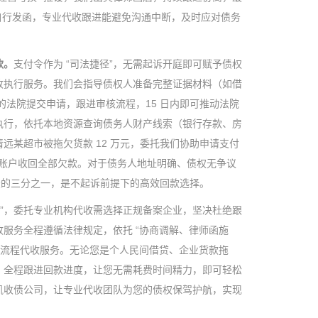
自行发函，专业代收跟进能避免沟通中断，及时应对债务
款。
支付令作为 “司法捷径”，无需起诉开庭即可赋予债权
收执行服务。我们会指导债权人准备完整证据材料（如借
权的法院提交申请，跟进审核流程，15 日内即可推动法院
执行，依托本地资源查询债务人财产线索（银行存款、房
某超市被拖欠货款 12 万元，委托我们协助申请支付
行账户收回全部欠款。对于债务人地址明确、债权无争议
为诉讼的三分之一，是不起诉前提下的高效回款选择。
”，委托专业机构代收需选择正规备案企业，坚决杜绝跟
服务全程遵循法律规定，依托 “协商调解、律师函施
全流程代收服务。无论您是个人民间借贷、企业货款拖
，全程跟进回款进度，让您无需耗费时间精力，即可轻松
凯收债公司，让专业代收团队为您的债权保驾护航，实现